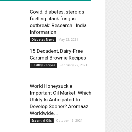
Covid, diabetes, steroids
fuelling black fungus
outbreak: Research | India
Information
May 23, 2021
Diabetes News
15 Decadent, Dairy-Free
Caramel Brownie Recipes
February 22, 2021
Healthy Recipes
World Honeysuckle
Important Oil Market: Which
Utility Is Anticipated to
Develop Sooner? Aromaaz
Worldwide,...
October 13, 2021
Essential Oils