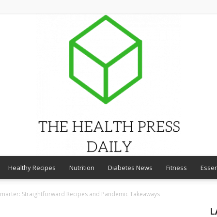
Healthy Recipes
Nutrition
Diabetes News
Fitness
Essen
THE
marter: Straightforward Recipes and Pandemic Takeaways
L