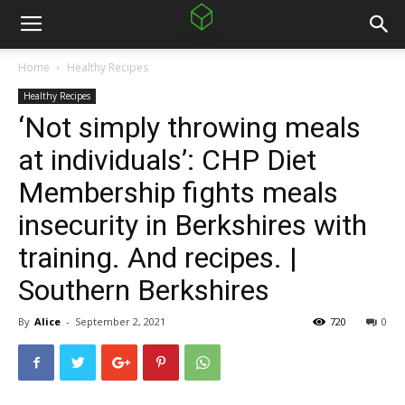
Home
Healthy Recipes
Healthy Recipes
‘Not simply throwing meals
at individuals’: CHP Diet
Membership fights meals
insecurity in Berkshires with
training. And recipes. |
Southern Berkshires
By
Alice
-
September 2, 2021
720
0