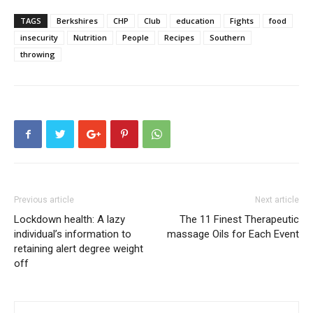
TAGS
Berkshires
CHP
Club
education
Fights
food
insecurity
Nutrition
People
Recipes
Southern
throwing
Previous article
Next article
Lockdown health: A lazy
The 11 Finest Therapeutic
individual’s information to
massage Oils for Each Event
retaining alert degree weight
off